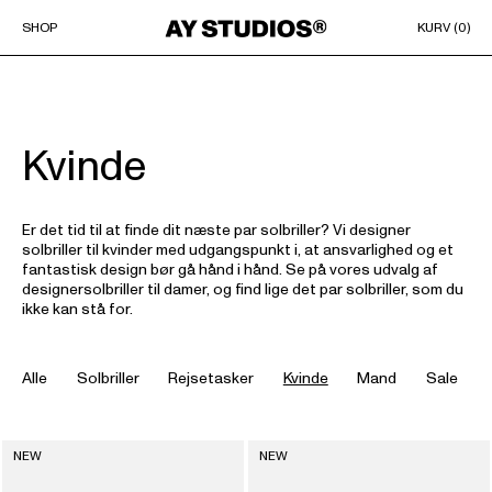
Hop
til
SHOP
KURV (
0
)
indhold
Kvinde
Er det tid til at finde dit næste par solbriller? Vi designer
solbriller til kvinder med udgangspunkt i, at ansvarlighed og et
fantastisk design bør gå hånd i hånd. Se på vores udvalg af
designersolbriller til damer, og find lige det par solbriller, som du
ikke kan stå for.
Alle
Solbriller
Rejsetasker
Kvinde
Mand
Sale
NEW
NEW